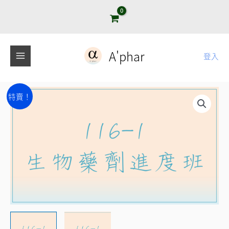
跳
至
主
要
A'phar
登入
內
容
116-
原
目
特賣！
1
始
前
生
物
價
價
藥
格：
格：
劑
NT$5,800。
NT$3,200。
進
度
班
數