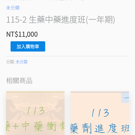
年
未分類
期)
115-2 生藥中藥進度班(一年期)
數
量
NT$
11,000
加入購物車
分類:
未分類
相關商品