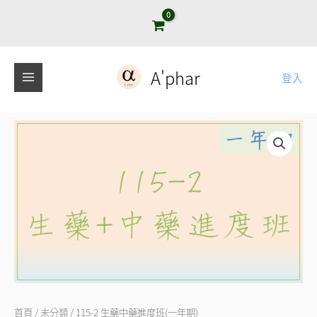
跳
至
主
要
A'phar
登入
內
容
115-
2
生
藥
中
藥
進
度
班
(一
首頁
/
未分類
/ 115-2 生藥中藥進度班(一年期)