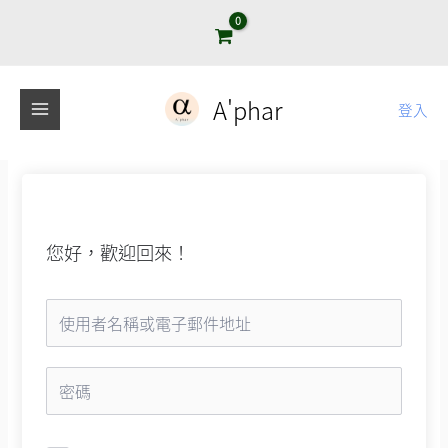
跳
至
主
要
A'phar
登入
內
容
您好，歡迎回來！