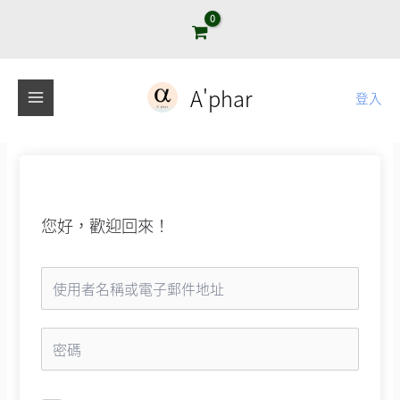
跳
至
主
要
A'phar
登入
內
容
您好，歡迎回來！