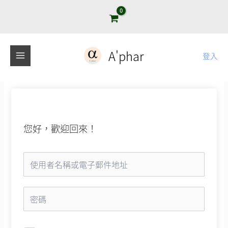
跳
至
主
要
A'phar
登入
內
容
您好，歡迎回來！