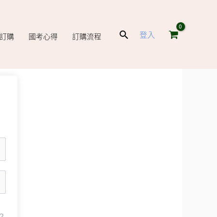
搜
登入
庫訂購
國考心得
訂購流程
尋
？