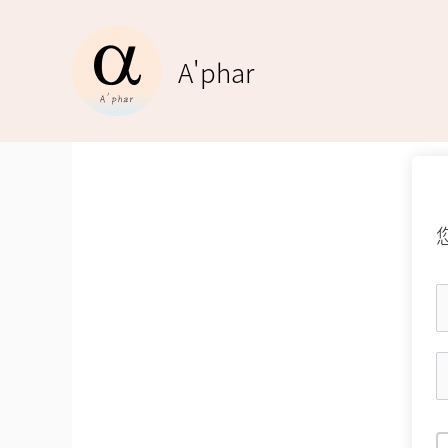
跳
至
A'phar
主
要
內
容