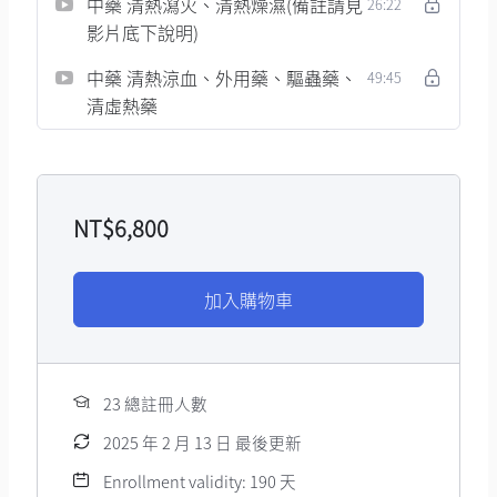
中藥 清熱瀉火、清熱燥濕(備註請見
26:22
影片底下說明)
中藥 清熱涼血、外用藥、驅蟲藥、
49:45
清虛熱藥
NT$
6,800
加入購物車
23 總註冊人數
2025 年 2 月 13 日 最後更新
Enrollment validity: 190 天