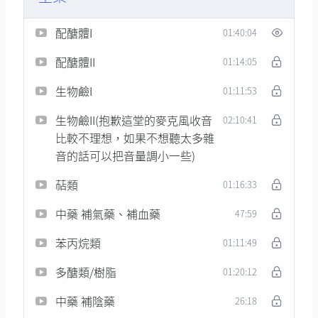
配醣體I
01:40:04
配醣體II
01:14:05
生物鹼I
01:11:53
生物鹼II(抱歉這堂的麥克風收音
02:10:41
比較不理想，如果不想聽太多雜
音的話可以把音量調小一些)
萜類
01:16:33
中藥 補氣藥、補血藥
47:59
苯丙烷類
01:11:49
多醣類/樹脂
01:20:12
中藥 補陰藥
26:18