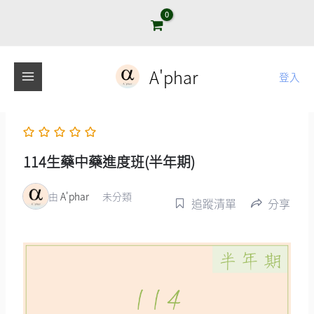
跳
至
主
要
A'phar
登入
內
容
114生藥中藥進度班(半年期)
由
A'phar
未分類
追蹤清單
分享