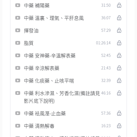
中藥 補陽藥
31:50
中藥 溫裏、理氣、平肝息風
36:07
揮發油
57:29
脂質
01:26:14
中藥 安神藥-辛溫解表藥
52:45
中藥 辛涼解表藥
21:43
中藥 化痰藥、止咳平喘
32:39
中藥 利水滲濕、芳香化濕(備註請見
46:16
影片底下說明)
中藥 袪風溼-止血藥
57:36
中藥 清熱解毒
16:23