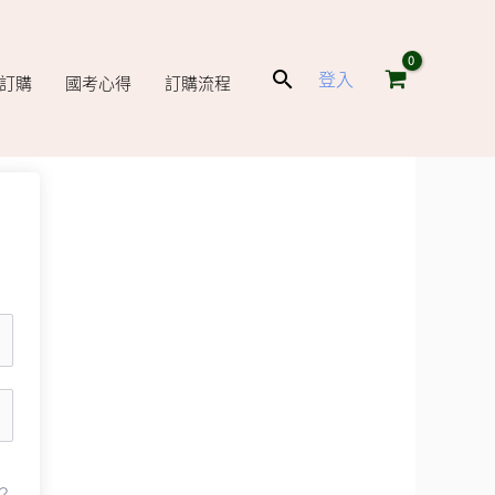
搜
登入
庫訂購
國考心得
訂購流程
尋
？