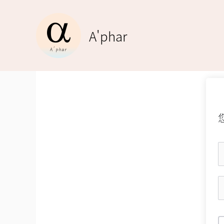
跳
至
A'phar
主
要
內
容