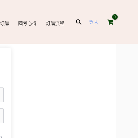
搜
登入
庫訂購
國考心得
訂購流程
尋
？