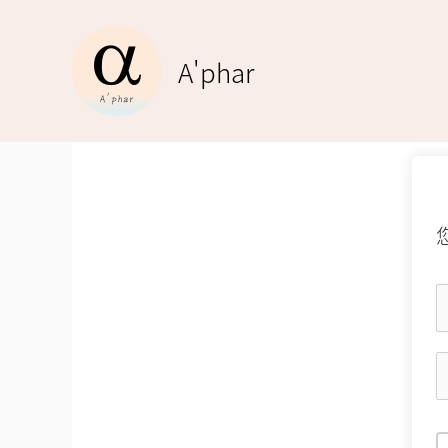
跳
至
A'phar
主
要
內
容