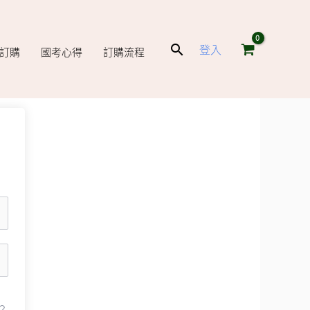
搜
登入
庫訂購
國考心得
訂購流程
尋
？