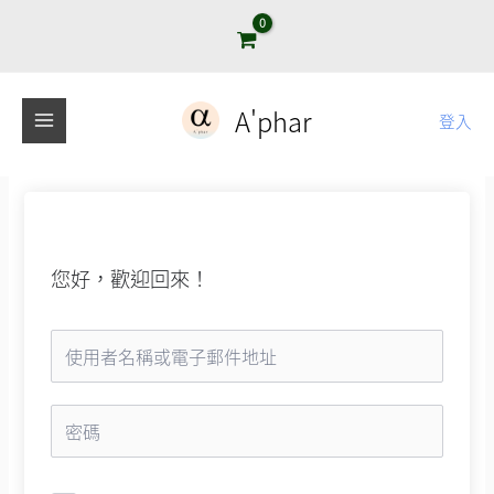
跳
至
主
要
A'phar
登入
內
容
您好，歡迎回來！