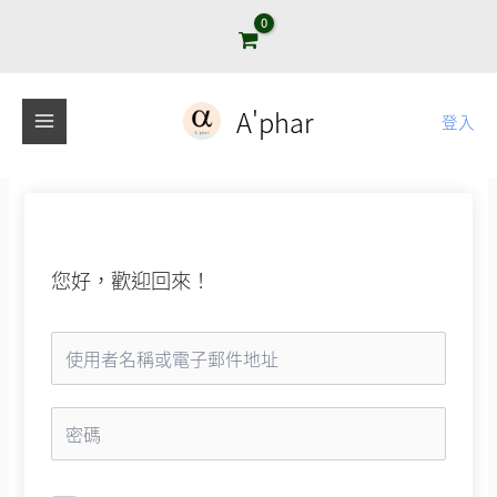
跳
至
主
要
A'phar
登入
內
容
您好，歡迎回來！