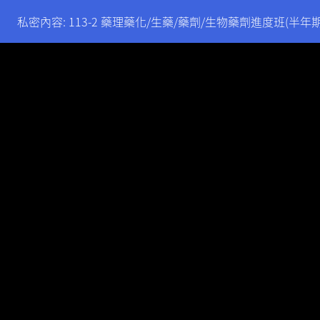
私密內容: 113-2 藥理藥化/生藥/藥劑/生物藥劑進度班(半年期