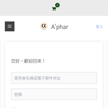
跳
至
主
要
A'phar
登入
內
容
您好，歡迎回來！