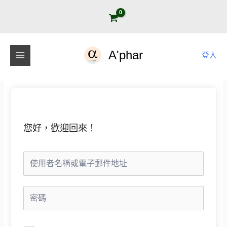
跳
至
主
要
A'phar
登入
內
容
您好，歡迎回來！