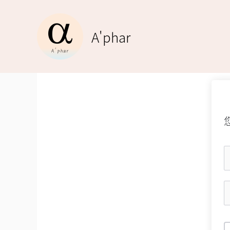
跳
至
A'phar
主
要
內
容