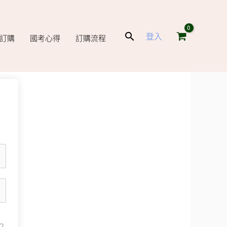
搜
登入
庫訂購
國考心得
訂購流程
尋
？