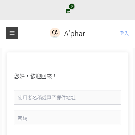
跳
至
主
要
A'phar
登入
內
容
您好，歡迎回來！