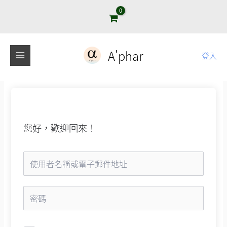
跳
至
主
要
A'phar
登入
內
容
您好，歡迎回來！