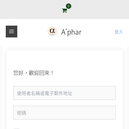
跳
至
主
要
A'phar
登入
內
容
您好，歡迎回來！