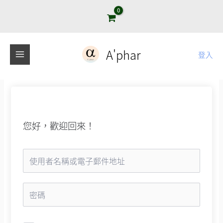
跳
至
主
要
A'phar
登入
內
容
您好，歡迎回來！