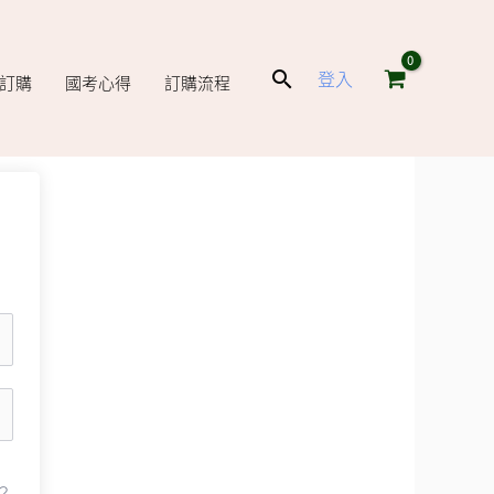
搜
登入
庫訂購
國考心得
訂購流程
尋
？