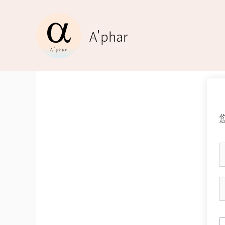
跳
至
A'phar
主
要
內
容