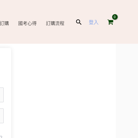
搜
登入
庫訂購
國考心得
訂購流程
尋
？