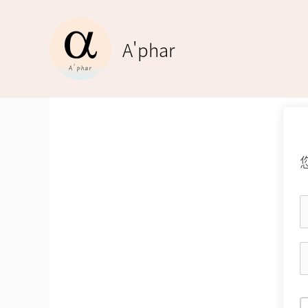
跳
至
A'phar
主
要
內
容