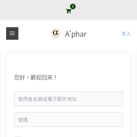
跳
至
主
要
A'phar
登入
內
容
您好，歡迎回來！