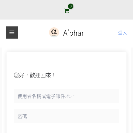
跳
至
主
要
A'phar
登入
內
容
您好，歡迎回來！