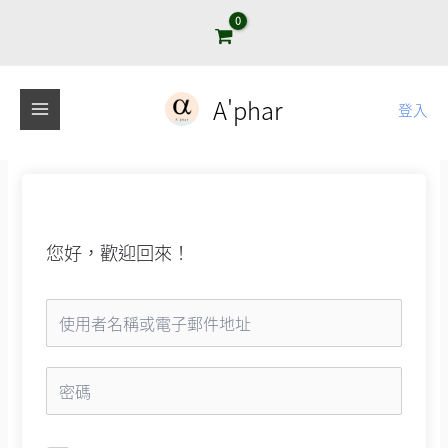
跳
至
主
要
A'phar
登入
內
容
您好，歡迎回來！