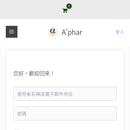
跳
至
主
要
A'phar
登入
內
容
您好，歡迎回來！