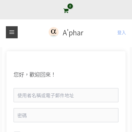
跳
至
主
要
A'phar
登入
內
容
您好，歡迎回來！