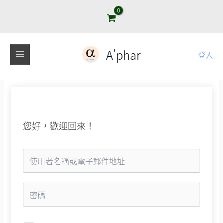
跳
至
主
要
A'phar
登入
內
容
您好，歡迎回來！