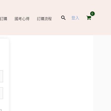
搜
登入
庫訂購
國考心得
訂購流程
尋
？