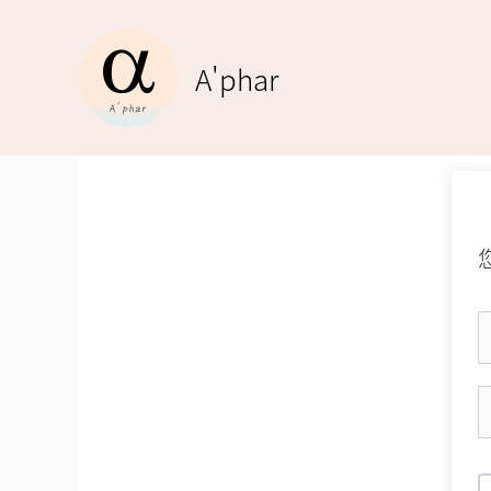
跳
至
A'phar
主
要
內
容