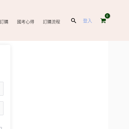
搜
登入
庫訂購
國考心得
訂購流程
尋
？