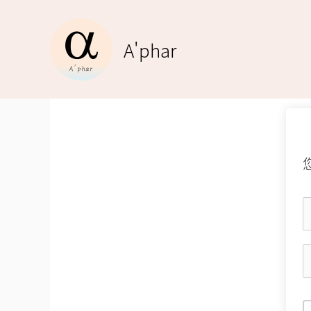
跳
至
A'phar
主
要
內
容