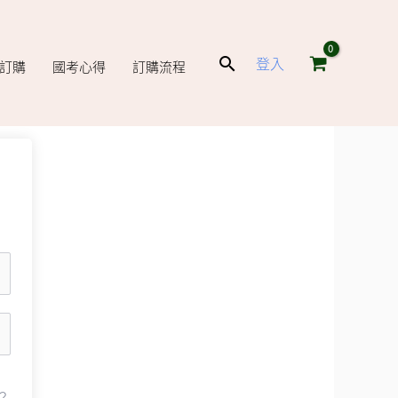
搜
登入
庫訂購
國考心得
訂購流程
尋
？