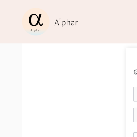
跳
至
A'phar
主
要
內
容