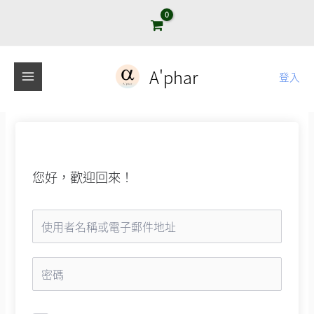
跳
至
主
要
A'phar
登入
內
容
您好，歡迎回來！