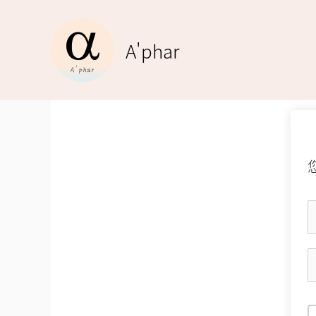
跳
至
A'phar
主
要
內
容