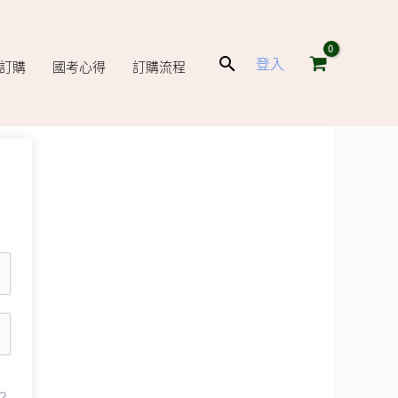
搜
登入
庫訂購
國考心得
訂購流程
尋
？