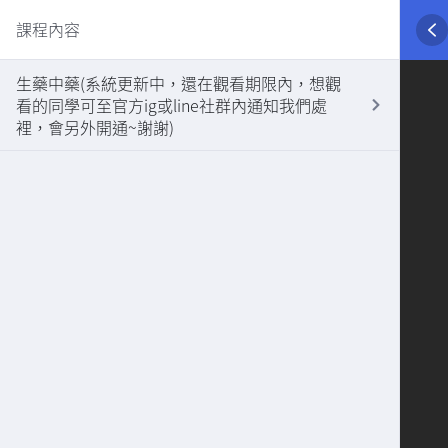
課程內容
生藥中藥(系統更新中，還在觀看期限內，想觀
看的同學可至官方ig或line社群內通知我們處
裡，會另外開通~謝謝)