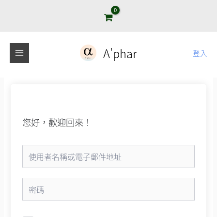
跳
至
主
要
A'phar
登入
內
容
您好，歡迎回來！