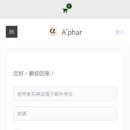
跳
至
主
要
A'phar
登入
內
容
您好，歡迎回來！