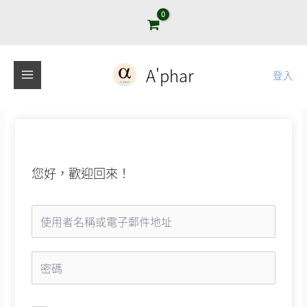
跳
至
主
要
A'phar
登入
內
容
您好，歡迎回來！