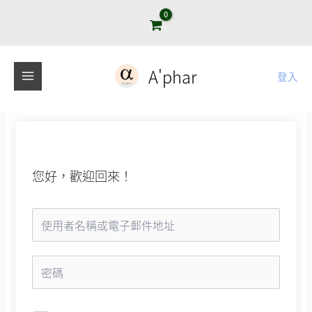
跳
至
主
要
A'phar
登入
內
容
您好，歡迎回來！