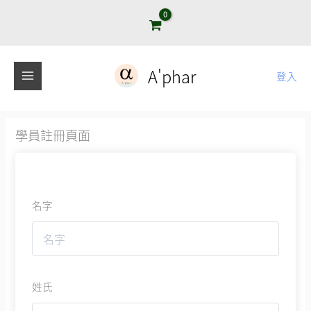
跳
至
主
要
A'phar
登入
內
容
學員註冊頁面
名字
姓氏