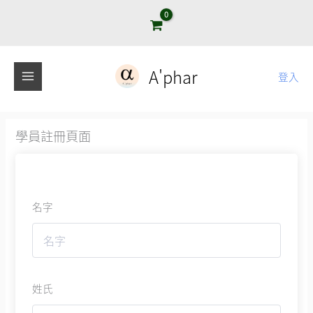
跳
至
主
要
A'phar
登入
內
容
學員註冊頁面
名字
姓氏