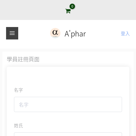
跳
至
主
要
A'phar
登入
內
容
學員註冊頁面
名字
姓氏